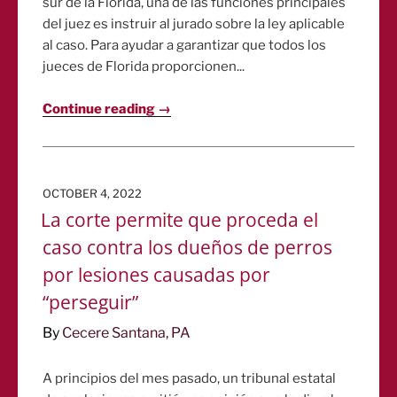
sur de la Florida, una de las funciones principales
del juez es instruir al jurado sobre la ley aplicable
al caso. Para ayudar a garantizar que todos los
jueces de Florida proporcionen...
Continue reading →
POSTED
OCTOBER 4, 2022
ON
La corte permite que proceda el
caso contra los dueños de perros
por lesiones causadas por
“perseguir”
By
Cecere Santana, PA
A principios del mes pasado, un tribunal estatal