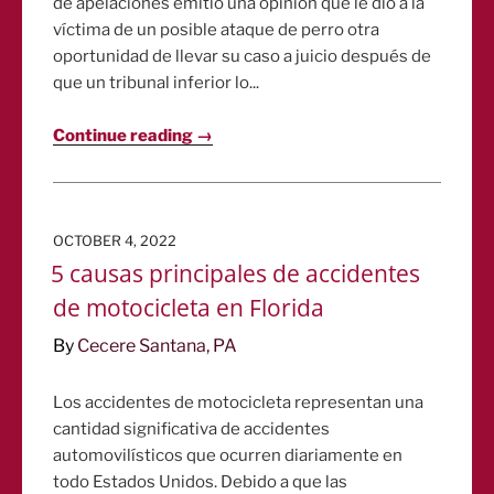
de apelaciones emitió una opinión que le dio a la
víctima de un posible ataque de perro otra
oportunidad de llevar su caso a juicio después de
que un tribunal inferior lo...
Continue reading →
POSTED
OCTOBER 4, 2022
ON
5 causas principales de accidentes
de motocicleta en Florida
By
Cecere Santana, PA
Los accidentes de motocicleta representan una
cantidad significativa de accidentes
automovilísticos que ocurren diariamente en
todo Estados Unidos. Debido a que las