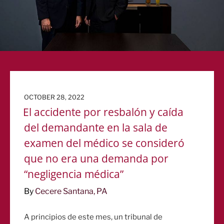
POSTED
OCTOBER 28, 2022
ON
El accidente por resbalón y caída
del demandante en la sala de
examen del médico se consideró
que no era una demanda por
“negligencia médica”
By
Cecere Santana, PA
A principios de este mes, un tribunal de