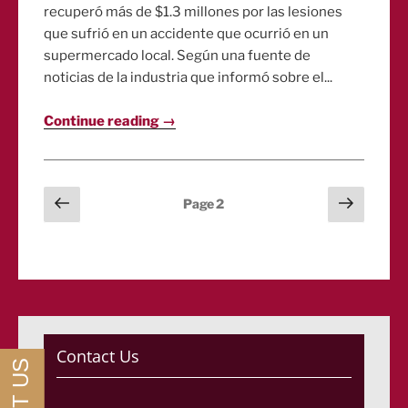
recuperó más de $1.3 millones por las lesiones
que sufrió en un accidente que ocurrió en un
supermercado local. Según una fuente de
noticias de la industria que informó sobre el...
Continue reading →
Posts
Previous
Next
Page
2
page
page
pagination
Contact Us