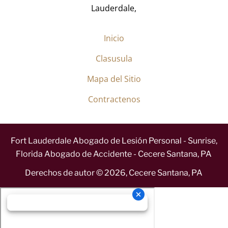
Lauderdale,
Inicio
Clasusula
Mapa del Sitio
Contractenos
Fort Lauderdale Abogado de Lesión Personal - Sunrise,
Florida Abogado de Accidente - Cecere Santana, PA
Derechos de autor ©
2026
,
Cecere Santana, PA