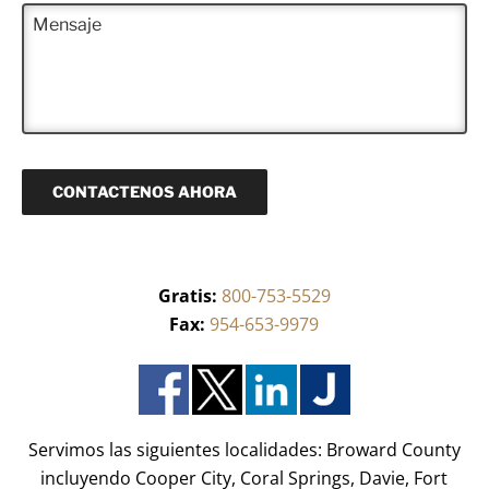
e
l
M
e
f
e
e
r
o
c
n
i
n
t
s
d
o
r
a
o
(
ó
j
)
R
n
e
*
e
i
q
c
u
o
CONTACTENOS AHORA
e
(
r
R
i
e
d
q
o
u
)
Gratis:
800-753-5529
e
*
r
Fax:
954-653-9979
i
d
o
)
*
Servimos las siguientes localidades: Broward County
incluyendo Cooper City, Coral Springs, Davie, Fort