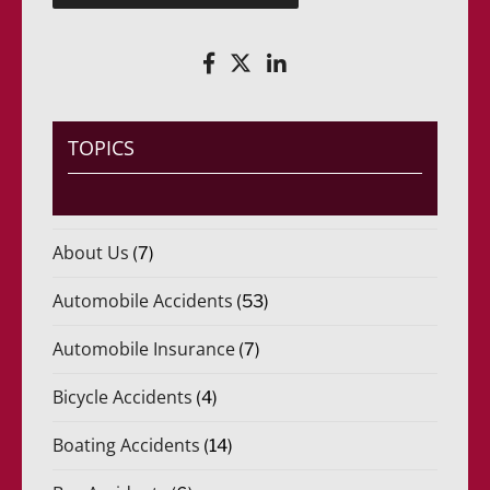
(
r
R
i
e
d
q
o
u
)
e
*
r
i
TOPICS
d
o
)
*
About Us
(7)
Automobile Accidents
(53)
Automobile Insurance
(7)
Bicycle Accidents
(4)
Boating Accidents
(14)