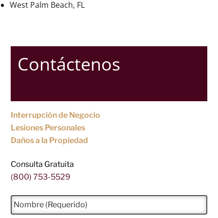
West Palm Beach, FL
Contáctenos
Interrupción de Negocio
Lesiones Personales
Daños a la Propiedad
Consulta Gratuita
(800) 753-5529
N
o
m