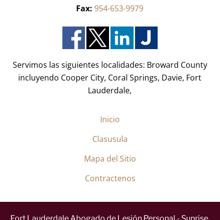
*
r
Fax:
954-653-9979
i
d
o
)
*
Servimos las siguientes localidades: Broward County
incluyendo Cooper City, Coral Springs, Davie, Fort
Lauderdale,
Inicio
Clasusula
Mapa del Sitio
Contractenos
Fort Lauderdale Abogado de Lesión Personal - Sunrise,