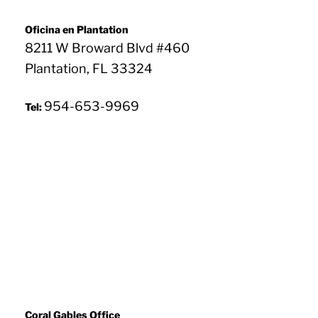
i
d
o
Oficina en Plantation
)
8211 W Broward Blvd #460
*
Plantation, FL 33324
954-653-9969
Tel:
Coral Gables Office