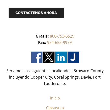
e
i
q
c
u
o
CONTACTENOS AHORA
e
(
r
R
i
e
d
q
o
u
)
Gratis:
800-753-5529
e
*
r
Fax:
954-653-9979
i
d
o
)
*
Servimos las siguientes localidades: Broward County
incluyendo Cooper City, Coral Springs, Davie, Fort
Lauderdale,
Inicio
Clasusula