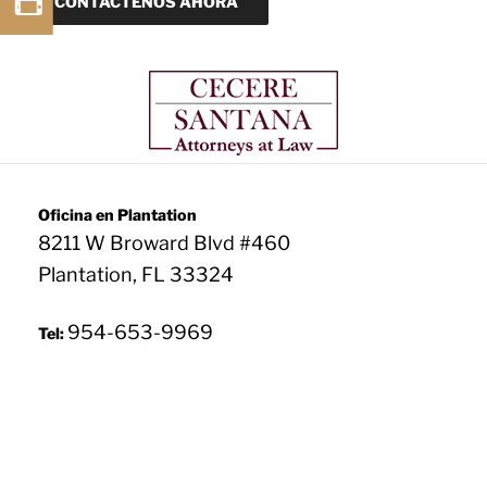
CONTACTENOS AHORA
o
e
(
r
R
i
e
d
q
o
u
)
e
*
r
i
d
o
Oficina en Plantation
)
8211 W Broward Blvd #460
*
Plantation, FL 33324
954-653-9969
Tel: