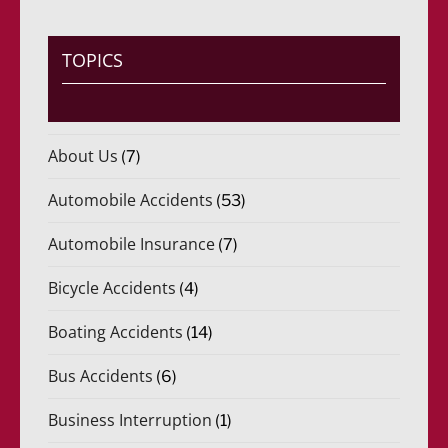
)
e
*
r
i
TOPICS
d
o
)
*
About Us
(7)
Automobile Accidents
(53)
Automobile Insurance
(7)
Bicycle Accidents
(4)
Boating Accidents
(14)
Bus Accidents
(6)
Business Interruption
(1)