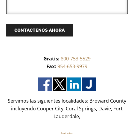
r
a
o
(
ó
j
)
R
n
e
*
e
i
q
c
u
o
CONTACTENOS AHORA
e
(
r
R
i
e
d
q
o
u
)
Gratis:
800-753-5529
e
*
r
Fax:
954-653-9979
i
d
o
)
*
Servimos las siguientes localidades: Broward County
incluyendo Cooper City, Coral Springs, Davie, Fort
Lauderdale,
Inicio