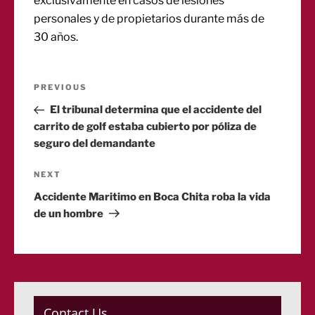
exclusivamente en casos de lesiones
personales y de propietarios durante más de
30 años.
Post
Previous
PREVIOUS
Post
El tribunal determina que el accidente del
navigation
carrito de golf estaba cubierto por póliza de
seguro del demandante
Next
NEXT
Post
Accidente Maritimo en Boca Chita roba la vida
de un hombre
Contact Us