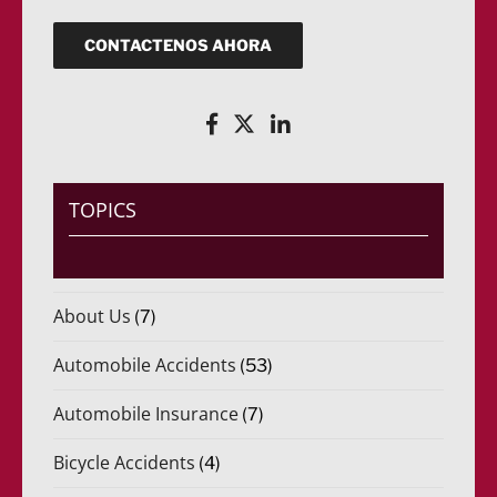
i
q
c
u
o
CONTACTENOS AHORA
e
(
r
R
i
e
d
q
o
u
)
e
*
r
i
TOPICS
d
o
)
*
About Us
(7)
Automobile Accidents
(53)
Automobile Insurance
(7)
Bicycle Accidents
(4)