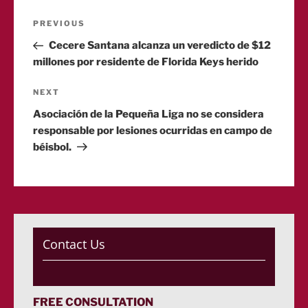
Post
Previous
PREVIOUS
Post
Cecere Santana alcanza un veredicto de $12
navigation
millones por residente de Florida Keys herido
Next
NEXT
Post
Asociación de la Pequeña Liga no se considera
responsable por lesiones ocurridas en campo de
béisbol.
Contact Us
FREE CONSULTATION