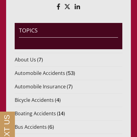
e
d
q
o
u
)
e
*
r
i
TOPICS
d
o
)
*
About Us
(7)
Automobile Accidents
(53)
Automobile Insurance
(7)
Bicycle Accidents
(4)
Boating Accidents
(14)
Bus Accidents
(6)