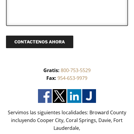
o
c
n
i
n
t
s
d
o
r
a
o
(
ó
j
)
R
n
e
*
e
i
q
c
u
o
CONTACTENOS AHORA
e
(
r
R
i
e
d
q
o
u
)
Gratis:
800-753-5529
e
*
r
Fax:
954-653-9979
i
d
o
)
*
Servimos las siguientes localidades: Broward County
incluyendo Cooper City, Coral Springs, Davie, Fort
Lauderdale,