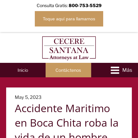
Consulta Gratis:
800-753-5529
Toque aquí para llamarnos
Inicio
Contáctenos
Posted
May 5, 2023
Accidente Maritimo
on
en Boca Chita roba la
vida de un hombre