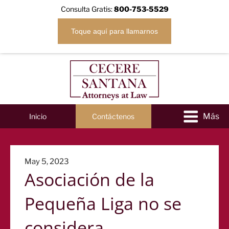
Consulta Gratis:
800-753-5529
Toque aquí para llamarnos
Inicio
Contáctenos
Posted
May 5, 2023
Asociación de la
on
Pequeña Liga no se
considera