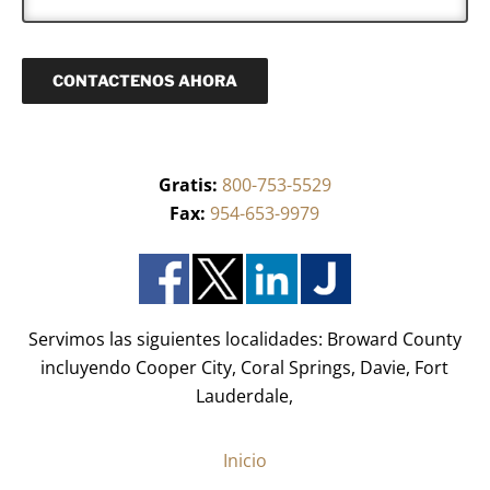
)
R
n
e
*
e
i
q
c
u
o
CONTACTENOS AHORA
e
(
r
R
i
e
d
q
o
u
)
Gratis:
800-753-5529
e
*
r
Fax:
954-653-9979
i
d
o
)
*
Servimos las siguientes localidades: Broward County
incluyendo Cooper City, Coral Springs, Davie, Fort
Lauderdale,
Inicio