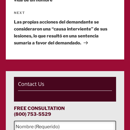
vida de un hombre
Next
NEXT
Post
Las propias acciones del demandante se
consideraron una “causa interviente” de sus
lesiones, lo que resultó en una sentencia
sumaria a favor del demandado.
Contact Us
FREE CONSULTATION
(800) 753-5529
N
o