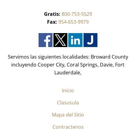
d
q
o
u
)
Gratis:
800-753-5529
e
*
r
Fax:
954-653-9979
i
d
o
)
*
Servimos las siguientes localidades: Broward County
incluyendo Cooper City, Coral Springs, Davie, Fort
Lauderdale,
Inicio
Clasusula
Mapa del Sitio
Contractenos