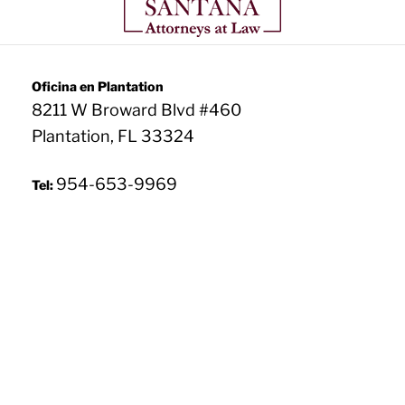
u
)
e
*
r
i
d
o
Oficina en Plantation
)
8211 W Broward Blvd #460
*
Plantation, FL 33324
954-653-9969
Tel: